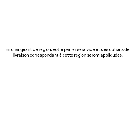
AJOUTER
AUX
FAVORIS
En changeant de région, votre panier sera vidé et des options de
livraison correspondant à cette région seront appliquées.
0
1
0
1
SAC LE CITY MOTO MINI
SAC LE CITY MOTO MINI
6 coloris
6 coloris
1 490 €
1 490 €
AJOUTER