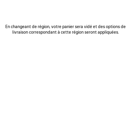
En changeant de région, votre panier sera vidé et des options de
livraison correspondant à cette région seront appliquées.
0
1
0
1
2
PARÉO EXTREME TIE DYE
MULE BELT
490 €
750 €
AJOUTER
AUX
FAVORIS