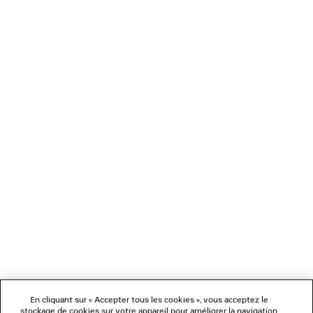
SHORT JOGGING TECHWEAR
SNEAKER SANDAL
2 coloris
790 €
690 €
NEWSLETTER
SERVICE CLIENT
L'ENTREPRISE
NOUS SUIVRE
BOUTIQUES
En cliquant sur « Accepter tous les cookies », vous acceptez le
stockage de cookies sur votre appareil pour améliorer la navigation