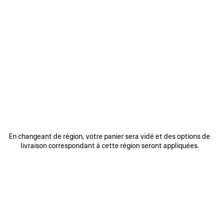
0
1
2
0
1
2
PORTEFEUILLE À DEUX VOLETS LE
PORTEFEUILLE ENVELOPE MINI
CITY
375 €
565 €
AJOUTER
AUX
FAVORIS
En changeant de région, votre panier sera vidé et des options de
livraison correspondant à cette région seront appliquées.