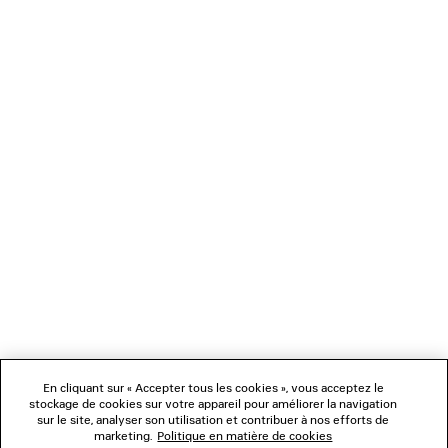
CHARGEMENT...
1
2
NEWSLETTER
3
4
5
SERVICE CLIENT
L'ENTREPRISE
En cliquant sur « Accepter tous les cookies », vous acceptez le
NOUS SUIVRE
stockage de cookies sur votre appareil pour améliorer la navigation
sur le site, analyser son utilisation et contribuer à nos efforts de
marketing.
Politique en matière de cookies