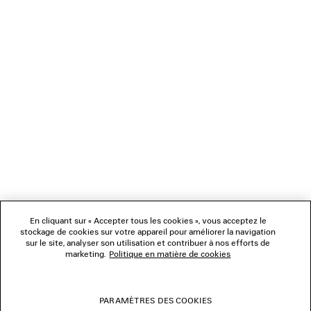
NEWSLETTER
SERVICE CLIENT
L'ENTREPRISE
NOUS SUIVRE
BOUTIQUES
En cliquant sur « Accepter tous les cookies », vous acceptez le
stockage de cookies sur votre appareil pour améliorer la navigation
sur le site, analyser son utilisation et contribuer à nos efforts de
marketing.
Politique en matière de cookies
NOUS CONTACTER
© 2026 Balenciaga
PARAMÈTRES DES COOKIES
Les photographies pourraient avoir été retouchées.