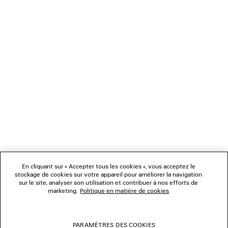
NEWSLETTER
SERVICE CLIENT
L'ENTREPRISE
NOUS SUIVRE
BOUTIQUES
En cliquant sur « Accepter tous les cookies », vous acceptez le
stockage de cookies sur votre appareil pour améliorer la navigation
sur le site, analyser son utilisation et contribuer à nos efforts de
marketing.
Politique en matière de cookies
NOUS CONTACTER
© 2026 Balenciaga
PARAMÈTRES DES COOKIES