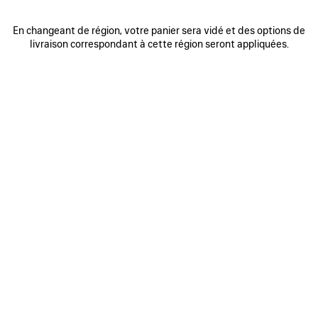
En changeant de région, votre panier sera vidé et des options de
livraison correspondant à cette région seront appliquées.
0
1
2
0
1
SNEAKER TRACK STENCIL LOGO
SNEAKER TRACK SIGNATURE
950 €
2 coloris
950 €
AJOUTER
AUX
FAVORIS