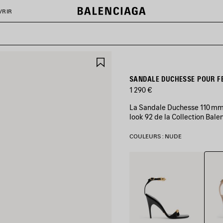
VRIR
AJOUTER
AUX
FAVORIS
SANDALE DUCHESSE POUR F
1 290 €
La Sandale Duchesse 110 mm 
look 92 de la Collection Bal
COULEURS : NUDE
Nude
Noir