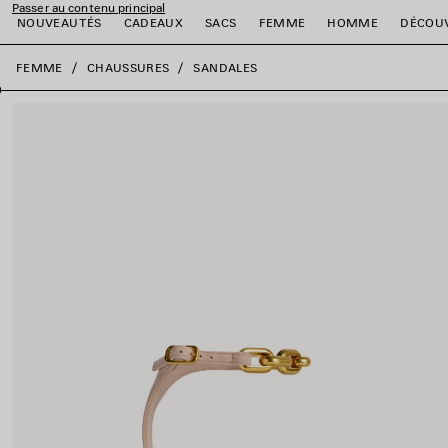
Passer au contenu principal
NOUVEAUTÉS
CADEAUX
SACS
FEMME
HOMME
DÉCOU
fermer la bannière
FEMME
CHAUSSURES
SANDALES
er
er
er
er
er
er