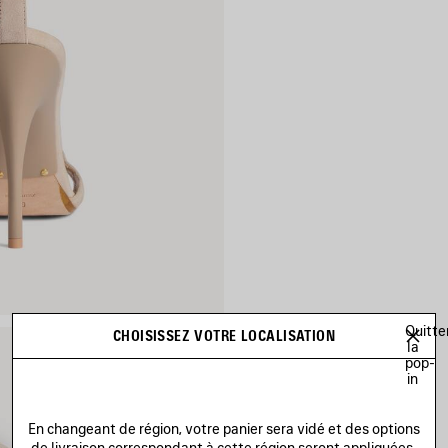
Quitte
CHOISISSEZ VOTRE LOCALISATION
la
pop-
in
En changeant de région, votre panier sera vidé et des options
de livraison correspondant à cette région seront appliquées.