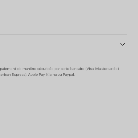
 cheville et des orteils avec logo Balenciaga gravé
67
 semelle intérieure
 sur les bords de la semelle intérieure
elle extérieure
ton
eige
paiement de manière sécurisée par carte bancaire (Visa, Mastercard et
rican Express), Apple Pay, Klarna ou Paypal.
e : cuir de veau - Semelle intérieure : cuir de chèvre