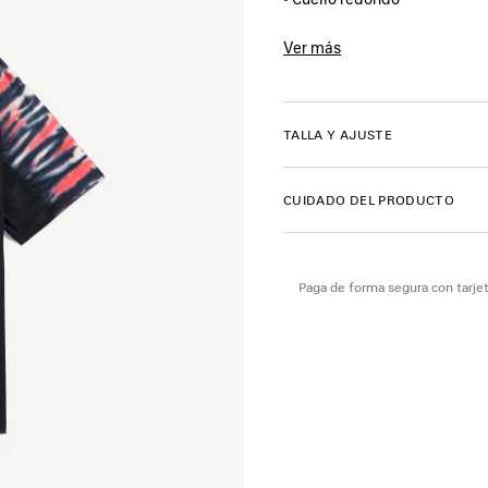
• Manga corta
• Ilustración extreme tie dye
Ver más
• Fabricada en Portugal
Product ID:
764235TUVP410
Material principal: 100 % alg
TALLA Y AJUSTE
Adorno: 99 % algodón, 1 % el
CUIDADO DEL PRODUCTO
Paga de forma segura con tarjet