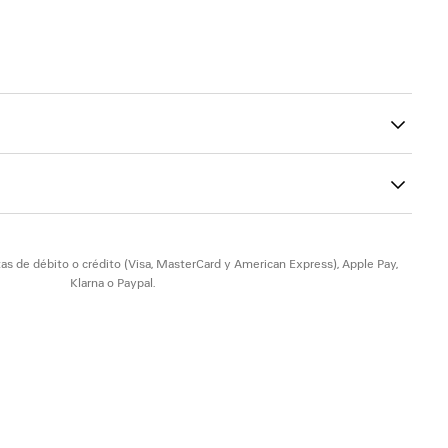
 estampada en la parte delantera, la parte trasera y las mangas
00
odón
astano
as de débito o crédito (Visa, MasterCard y American Express), Apple Pay,
Klarna o Paypal.