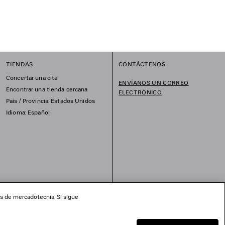
TIENDAS
CONTÁCTENOS
Concertar una cita
ENVÍANOS UN CORREO
Encontrar una tienda cercana
ELECTRÓNICO
País / Provincia: Estados Unidos
Idioma: Español
os de mercadotecnia. Si sigue