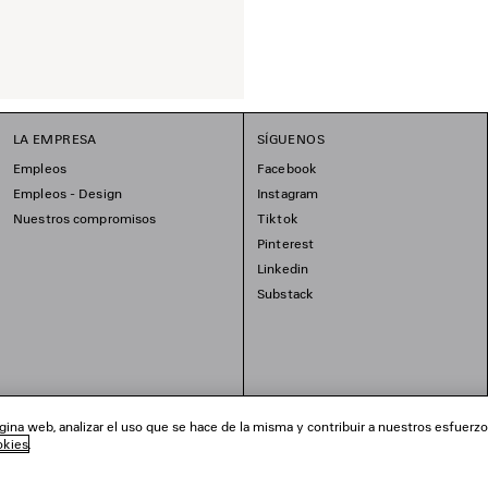
LA EMPRESA
SÍGUENOS
Empleos
Facebook
Empleos - Design
Instagram
Nuestros compromisos
Tiktok
Pinterest
Linkedin
Substack
ina web, analizar el uso que se hace de la misma y contribuir a nuestros esfuerz
okies
.