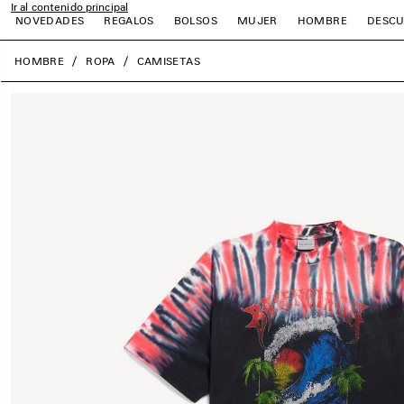
Ir al contenido principal
NOVEDADES
REGALOS
BOLSOS
MUJER
HOMBRE
DESCU
close the banner
HOMBRE
ROPA
CAMISETAS
r
r
r
r
r
r