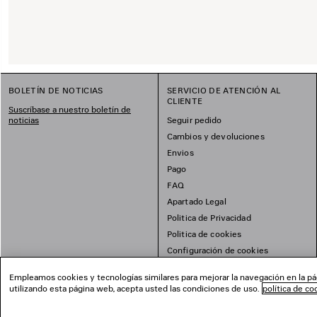
BOLETÍN DE NOTICIAS
SERVICIO DE ATENCIÓN AL
CLIENTE
Suscríbase a nuestro boletín de
noticias
Seguir pedido
Cambios y devoluciones
Envios
Pago
FAQ
Apartado Legal
Politica de Privacidad
Politica de cookies
Configuración de cookies
Mapa del sitio
Empleamos cookies y tecnologías similares para mejorar la navegación en la pág
utilizando esta página web, acepta usted las condiciones de uso.
política de co