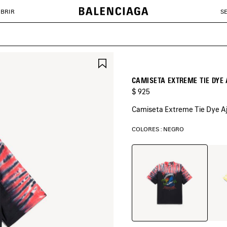
BRIR
S
GUARDAR
EN
FAVORITOS
CAMISETA EXTREME TIE DYE
$ 925
Camiseta Extreme Tie Dye Aj
COLORES : NEGRO
Negro
Blanc