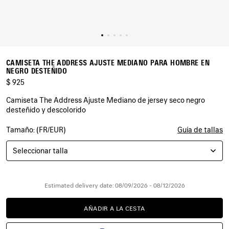
CAMISETA THE ADDRESS AJUSTE MEDIANO PARA HOMBRE EN
NEGRO DESTEÑIDO
$ 925
Camiseta The Address Ajuste Mediano de jersey seco negro
desteñido y descolorido
Tamaño: (FR/EUR)
Guía de tallas
COLORES
:
NEGRO
Seleccionar talla
DESTEÑIDO
Negro
Desteñido
Estimated delivery date: 08/09/2026 - 08/12/2026
AÑADIR A LA CESTA
AÑADIR
POR
A
FAVOR,
LA
SELECCIONE