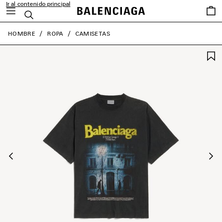
Ir al contenido principal
Favori
Buscar
close the banner
HOMBRE
ROPA
CAMISETAS
Anterior
Sig