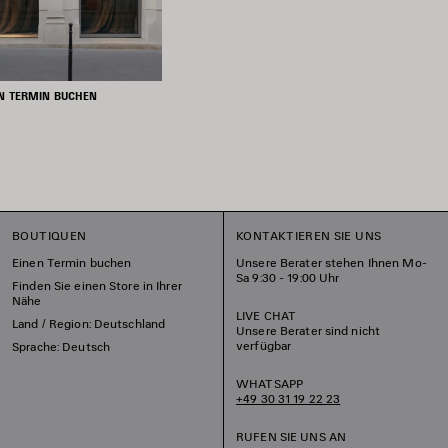
N TERMIN BUCHEN
BOUTIQUEN
KONTAKTIEREN SIE UNS
Einen Termin buchen
Unsere Berater stehen Ihnen Mo-
Sa 9:30 - 19:00 Uhr
Finden Sie einen Store in Ihrer
Nähe
LIVE CHAT
Land / Region: Deutschland
Unsere Berater sind nicht
verfügbar
Sprache: Deutsch
WHATSAPP
+49 30 31 19 22 23
RUFEN SIE UNS AN