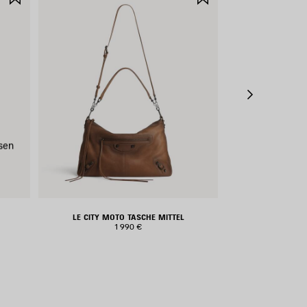
SPEICHERN
SPEICHERN
sen
LE CITY MOTO TASCHE MITTEL
RODEO HAN
1 990 €
2