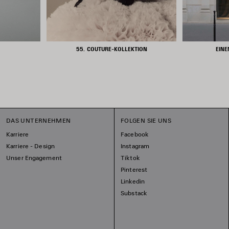
55. COUTURE-KOLLEKTION
EINE
DAS UNTERNEHMEN
FOLGEN SIE UNS
Karriere
Facebook
Karriere - Design
Instagram
Unser Engagement
Tiktok
Pinterest
Linkedin
Substack