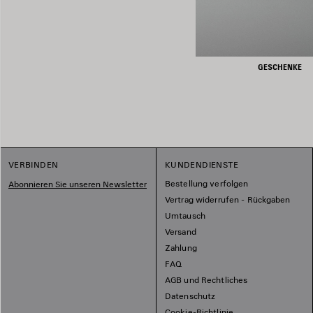
GESCHENKE
VERBINDEN
KUNDENDIENSTE
Bestellung verfolgen
Abonnieren Sie unseren Newsletter
Vertrag widerrufen - Rückgaben
Umtausch
Versand
Zahlung
FAQ
AGB und Rechtliches
Datenschutz
Cookie-Richtlinie