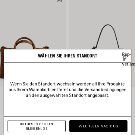
RN
SPEICHERN
Pop-
WÄHLEN SIE IHREN STANDORT
In
verlas
Wenn Sie den Standort wechseln werden all Ihre Produkte
aus Ihrem Warenkorb entfernt und die Versandbedingungen
an den ausgewählten Standort angepasst.
LE CITY TASCHE MITTEL
RODEO HANDTASCHE KLEIN
2 490 €
2 950 €
IN DIESER REGION
WECHSELN NACH: US
BLEIBEN: DE