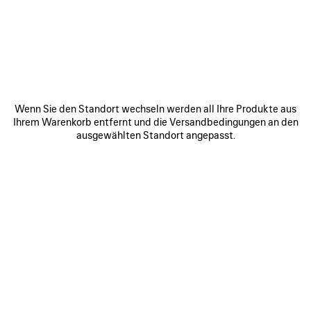
ANDERE GRÖSSEN
Wenn Sie den Standort wechseln werden all Ihre Produkte aus
Ihrem Warenkorb entfernt und die Versandbedingungen an den
ausgewählten Standort angepasst.
Kleine
Mittelgroß
Geschätztes
Lieferdatum:
KONTAKTIEREN SIE UNS
09/08/2026
-
12/08/2026
Finden & reservieren im Store
PRODUKTDETAILS
KOSTENLOSER VERSAND, KOSTENLOSE RÜCKSENDU
W