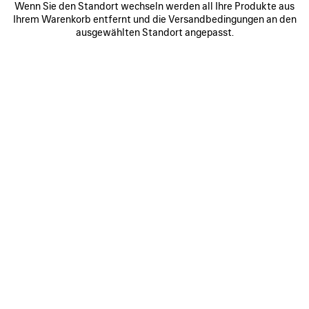
Wenn Sie den Standort wechseln werden all Ihre Produkte aus
0
1
0
1
2
Ihrem Warenkorb entfernt und die Versandbedingungen an den
WFP ZIP-HOODIE NORMALE
BODIES ZIP-HOODIE
ausgewählten Standort angepasst.
PASSFORM
1 100 €
2 Farben
990 €
ARTIKEL
SPEICHERN
0
1
2
0
1
CLASSIC INK ZIP-HOODIE
PAINTER'S SHIRT HOODIE MITTLERE
PASSFORM
1 300 €