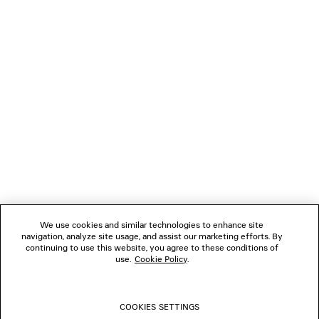
LÄDT...
1
2
VERBINDEN
3
KUNDENDIENSTE
DAS UNTERNEHMEN
We use cookies and similar technologies to enhance site
navigation, analyze site usage, and assist our marketing efforts. By
FOLGEN SIE UNS
continuing to use this website, you agree to these conditions of
use.
Cookie Policy
.
BOUTIQUEN
COOKIES SETTINGS