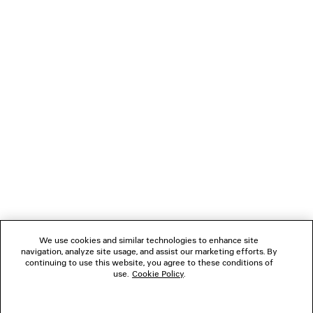
Sie können sicher mit Kreditkarte (Visa, Mastercard, American Express),
Apple Pay, Klarna oder Paypal bezahlen.
VERBINDEN
KUNDENDIENSTE
DAS UNTERNEHMEN
FOLGEN SIE UNS
We use cookies and similar technologies to enhance site
BOUTIQUEN
navigation, analyze site usage, and assist our marketing efforts. By
continuing to use this website, you agree to these conditions of
use.
Cookie Policy
.
KONTAKTIEREN SIE UNS