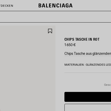
TDECKEN
ARTIKEL
SPEICHERN
CHIPS TASCHE IN ROT
1 650 €
Chips Tasche aus glänzendem
FARBEN
MATERIALIEN : GLÄNZENDES LE
:
ROT
Rot
Gesc