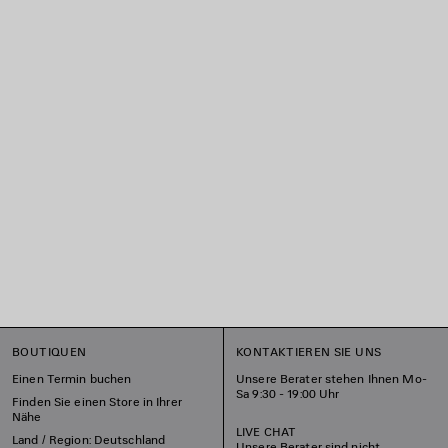
BOUTIQUEN
KONTAKTIEREN SIE UNS
Einen Termin buchen
Unsere Berater stehen Ihnen Mo-
Sa 9:30 - 19:00 Uhr
Finden Sie einen Store in Ihrer
Nähe
LIVE CHAT
Land / Region: Deutschland
Unsere Berater sind nicht