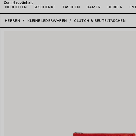
Zum Hauptinhalt
NEUHEITEN
GESCHENKE
TASCHEN
DAMEN
HERREN
EN
close the banner
HERREN
KLEINE LEDERWAREN
CLUTCH & BEUTELTASCHEN
ießen
ießen
ießen
ießen
ießen
ießen