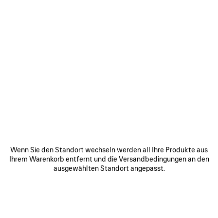
0
1
2
0
1
2
3XL GRADIENT SNEAKER MIT
3XL SNEAKER MIT ANHÄNGERN
ANHÄNGERN
2 Farben
1 090 €
1 090 €
ARTIKEL
Wenn Sie den Standort wechseln werden all Ihre Produkte aus
SPEICHERN
Ihrem Warenkorb entfernt und die Versandbedingungen an den
ausgewählten Standort angepasst.