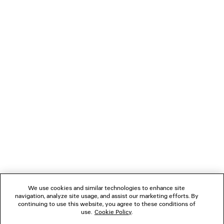
TANKTOP
BAGGY-HOSE MIT TIE
2 Farben
1 300 €
790 €
VERBINDEN
KUNDENDIENSTE
DAS UNTERNEHMEN
FOLGEN SIE UNS
We use cookies and similar technologies to enhance site
BOUTIQUEN
navigation, analyze site usage, and assist our marketing efforts. By
continuing to use this website, you agree to these conditions of
use.
Cookie Policy
.