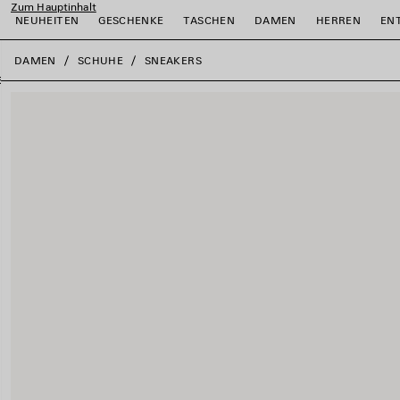
Zum Hauptinhalt
NEUHEITEN
GESCHENKE
TASCHEN
DAMEN
HERREN
EN
close the banner
DAMEN
SCHUHE
SNEAKERS
ießen
ießen
ießen
ießen
ießen
ießen