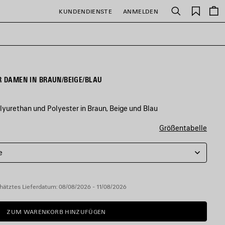
Gespei
KUNDENDIENSTE
ANMELDEN
Suchen
Artikel
R DAMEN IN BRAUN/BEIGE/BLAU
lyurethan und Polyester in Braun, Beige und Blau
Größentabelle
e
hätztes Lieferdatum: 08/08/2026 - 11/08/2026
ZUM WARENKORB HINZUFÜGEN
ZUM
BITTE
WARENKORB
WÄHLEN