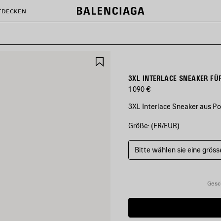
TDECKEN
ARTIKEL
SPEICHERN
3XL INTERLACE SNEAKER FÜ
1 090 €
3XL Interlace Sneaker aus Po
Größe: (FR/EUR)
FARBEN
:
BRAUN/BEIGE/BLAU
Bitte wählen sie eine gröss
Braun/Beige/Blau
Gesc