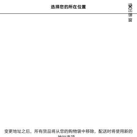
跳转至主内容
退
选择您的所在位置
保
出
弹
存
可显示推荐商品列表。在输入搜索时可显示
close the banner
窗
的
搜
商
索
品
ALL COUTURE COLLECTIONS
55TH COLLECTION
54TH COLLECTI
下
一
步
55TH COLLECTION
NEWSLETTER
客服
公司
变更地址之后，所有货品将从您的购物袋中移除，配送时将使用新的
地址选项。