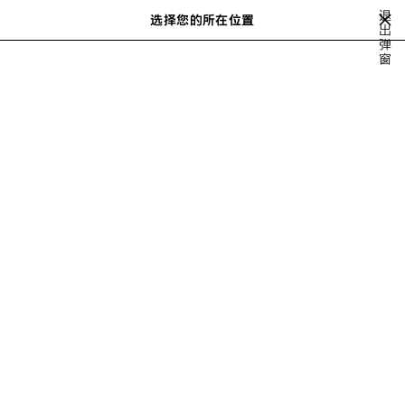
跳转至主内容
退
选择您的所在位置
保
出
搜
弹
存
索
close the banner
窗
男士系列
最新出品
FOOTBALL SERIES
的
商
品
上
下
一
一
个
个