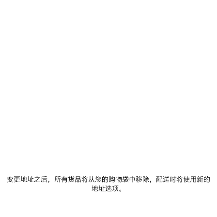
选择尺码
添加至购物车
添
请
加
选
至
择
购
尺
物
码
车
门店库存
商品详情
FREE SHIPPING, FREE RETURNS
包装
可持续性
• 科技棉混纺府绸面料
• 高领
变更地址之后，所有货品将从您的购物袋中移除，配送时将使用新的
• 正面拉链
地址选项。
• 2个拉链斜口袋
查看更多
• 弹性袖口和腰围
Product ID:
857734TPQ381800
• 正面、衣袖和背面饰以3B Sports Icon艺术作品刺绣