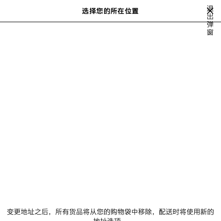
跳转至主内容
退
选择您的所在位置
保
出
弹
存
可显示推荐商品列表。在输入搜索时可显示
close the banner
窗
的
搜
商
索
品
FALL 26
SUMMER 26
SPRING 26
2025年冬季系列
2025年秋
上
下
一
一
步
步
SUMMER 26
NEWSLETTER
客服
公司
变更地址之后，所有货品将从您的购物袋中移除，配送时将使用新的
地址选项。