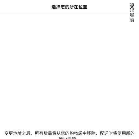
跳转至主内容
退
选择您的所在位置
保
出
弹
存
可显示推荐商品列表。在输入搜索时可显示
close the banner
窗
的
搜
商
索
品
SOCCER SERIES
BALENCIAGA ICON PHOTOCARDS CAMPAIGN
BAL
上
下
一
一
步
步
BALENCIAGA ICON
PHOTOCARDS CAMPAIGN
NEWSLETTER
客服
公司
变更地址之后，所有货品将从您的购物袋中移除，配送时将使用新的
地址选项。