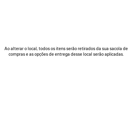
OTHER SIZES
+2
Mini
Pequeno
Médio
Ao alterar o local, todos os itens serão retirados da sua sacola de
compras e as opções de entrega desse local serão aplicadas.
Tempo
de
ADICIONAR AO CARRINHO
entrega
ADICIONAR
SELECIONE
garantido:
AO
UM
2
CARRINHO
TAMANHO
Disponibilidade em loja
a
5
dias
DETALHES DO PRODUTO
ENTREGA GRATUITA, DEVOLUÇÃO GRATUITA
E
úteis
P
• Couro de bezerro liso
• Bolsa de mão
• Uma alça de mão