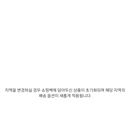
제
제
품
품
저
저
장
장
하
하
기
기
르 셋 볼링백 미디엄
르 시티 백 미디엄
₩ 5,910,000
₩ 4,200,000
지역을 변경하실 경우 쇼핑백에 담아두신 상품이 초기화되며 해당 지역의
배송 옵션이 새롭게 적용됩니다.
서비스 알아보기