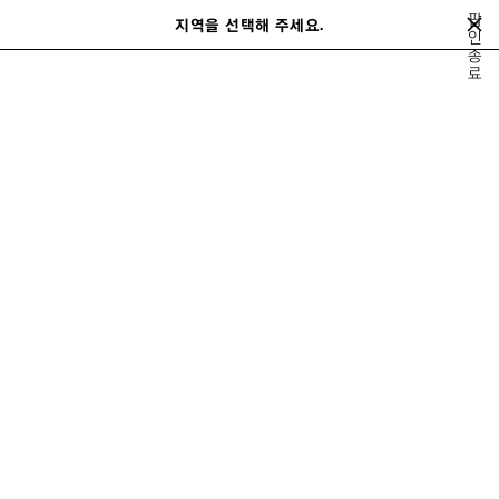
메인 콘텐츠로 건너뛰기
팝
close the banner
지역을 선택해 주세요.
저
인
검
LE CITY BAGS
종
장
색
료
된
제
지금 구매하기
품
르 시티
로데오
가방
스니커즈
여성 신제품