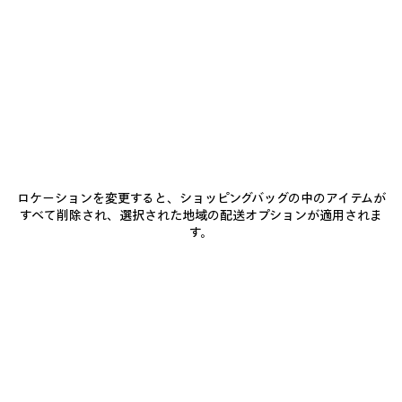
ア
ア
イ
イ
テ
テ
ム
ム
を
を
保
保
存
存
す
す
る
る
ロケーションを変更すると、ショッピングバッグの中のアイテムが
すべて削除され、選択された地域の配送オプションが適用されま
す。
LE 7 ボウリングバッグ ミディ
LE CITY バッグ ミディアム
RO
アム
¥ 434,500
¥ 621,500
(税込)
(税込)
BALENCIAGAのサービス