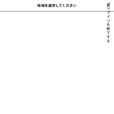
スキップしてメインコンテンツを開く
ポ
close the banner
地域を選択してください
保
ッ
検
LE CITY BAGS
プ
存
索
イ
さ
ン
れ
購入する
を
た
LE CITY
RODEO
バッグ
スニーカー
ウィメンズ 新着
終
ア
了
す
イ
る
テ
ム