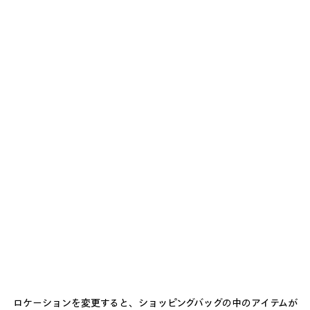
ブラック の メンズ WET BRUSH フーディ ミディアムフィット
¥ 171,600
(税込)
Wet Brush フーディ ミディアムフィット ブラック ドライフリース
サイズ： (フランス/ヨーロッパ)
サイズガイド
カ
ラ
ー
XXS
:
ブ
ラ
ッ
あと1点
ク
お届け予定日: 2026/08/12 - 2026/08/17
ブ
カートに追加
ラ
カ
サ
ッ
ー
イ
ト
ズ
店舗の在庫状況 / 商品の予約
ク
ロケーションを変更すると、ショッピングバッグの中のアイテムが
に
を