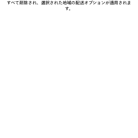
すべて削除され、選択された地域の配送オプションが適用されま
追
選
加
択
す。
商品詳細
送料・返品無料
パッケージ
サステナビリティ
し
て
く
だ
• ドライフリース
さ
い
• ユーズド加工ディテール
• ドローストリングなしのフード
• ドロップショルダー
もっと見る
• フロントにカンガルーポケット x1
Product ID:
871956TUVJ91000
• 袖口とウエストラインにギャザー
• フロントと袖にWet Brushのアートワークプリント
• フロントにBalenciagaのロゴプリント
サイズ & フィット
• ポルトガル製
お手入れ方法
主な素材：コットン 100%
刺繍：ポリエステル 100%
お支払いは、クレジットカード（Visa、Mastercard〈分割払い対応〉、JCB、
American Express、Diners）、Apple Pay、銀行振込、または代金引換をご利
用いただけます。