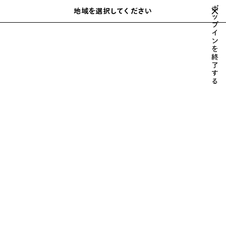
スキップしてメインコンテンツを開く
ポ
地域を選択してください
保
ッ
検
プ
存
索
close the banner
イ
ウィメンズ
ウェア
スウェットシャツ＆フーディ
さ
ン
れ
を
た
終
ア
了
す
イ
る
テ
ム
前
次