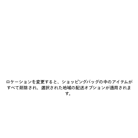
に
を
ネ
追
選
イ
加
択
商品詳細
送料・返品無料
パッケージ
サステナビリティ
し
ビ
て
ー/
く
ホ
だ
• テクニカルストレッチポリアミド
ワ
さ
い
• クルーネック
イ
• サムホール付きロングスリーブ
ト
• レイヤードシャツエフェクト
もっと見る
• フロント、バック、袖口にBodiesのアートワークプリント
Product ID:
A000NQTUVN78502
• リフレクティブエフェクトのアートワーク
• ポルトガル製
サイズ & フィット
ロケーションを変更すると、ショッピングバッグの中のアイテムが
すべて削除され、選択された地域の配送オプションが適用されま
主な素材：ポリアミド 96%、エラステイン 4%
す。
袖：ポリアミド 80%、エラステイン 20%
お手入れ方法
お支払いは、クレジットカード（Visa、Mastercard〈分割払い対応〉、JCB、
American Express、Diners）、Apple Pay、銀行振込、または代金引換をご利
用いただけます。