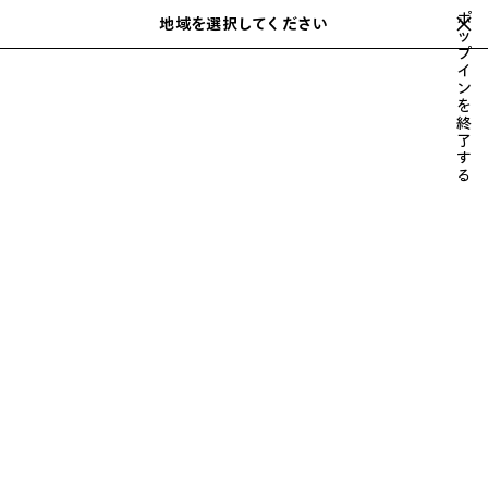
スキップしてメインコンテンツを開く
ポ
地域を選択してください
保
ッ
検
プ
存
索
close the banner
イ
メンズ
ウェア
Ｔシャツ
さ
ン
れ
を
た
終
ア
了
す
イ
る
テ
ム
前
次