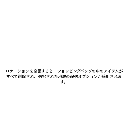
加
択
商品詳細
送料・返品無料
パッケージ
サステナビリティ
し
て
く
だ
• ドライフリース
さ
い
• ハイカラー
• 接着ジップクロージャー
• ジップスラッシュポケット x2
もっと見る
• ラグランスリーブ
Product ID:
A0023ATUVQ52765
• 反射性パイピング
• 袖口とウエストラインにギャザー
• 胸元とバックにBodiesのアートワークプリント
サイズ & フィット
• リフレクティブエフェクトのアートワーク
ロケーションを変更すると、ショッピングバッグの中のアイテムが
• ポルトガル製
すべて削除され、選択された地域の配送オプションが適用されま
お手入れ方法
す。
主な素材：コットン 100%
裏地：コットン 100%
お支払いは、クレジットカード（Visa、Mastercard〈分割払い対応〉、JCB、
American Express、Diners）、Apple Pay、銀行振込、または代金引換をご利
用いただけます。