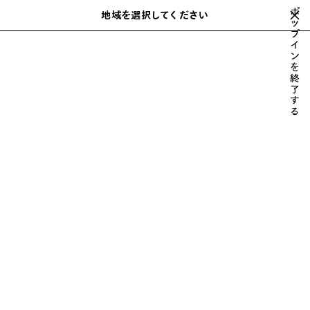
スキップしてメインコンテンツを開く
ポ
地域を選択してください
保
ッ
検
プ
存
索
close the banner
イ
ウィメンズ
ウェア
アクティブウェア
さ
ン
れ
を
た
終
ア
了
す
イ
る
テ
ム
前
次