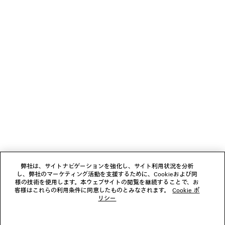
TECHWEAR シームレス サイクリングショー
JET スニー
ツ
3カラー
2カラー
¥ 159,500
¥ 56,100
(税込)
(税込)
ニュースレター
クライアントサービス
会社
フォローする
弊社は、サイトナビゲーションを強化し、サイト利用状況を分析
し、弊社のマーケティング活動を支援するために、Cookieおよび同
ブティック
様の技術を使用します。本ウェブサイトの閲覧を継続することで、お
客様はこれらの利用条件に同意したものとみなされます。
Cookie ポ
リシー
お問い合わせ