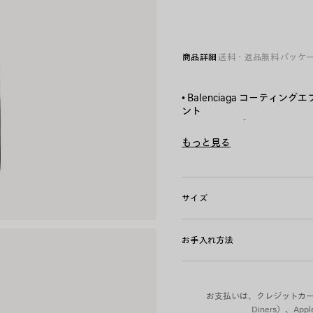
ッ
ク
商品詳細
送料・返品無料
パッケ
• Balenciaga コーティ
ント
• カードホルダー
• カードスロット x4
もっと見る
• ビルポケット x1
Product ID:
A0011C2ACQ0116
• イタリア製
サイズ
素材：コットン、リネン、ポ
お手入れ方法
お支払いは、クレジットカード（Vi
Diners）、A