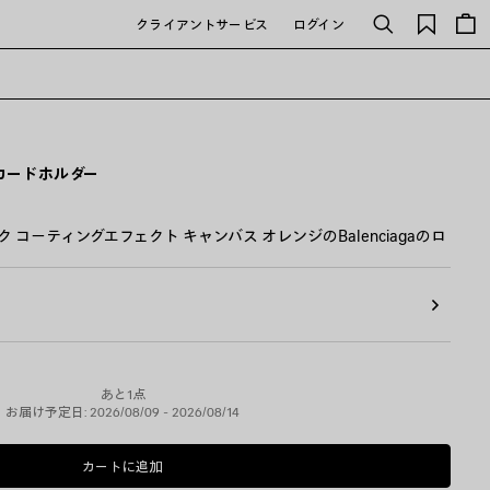
保
クライアントサービス
ログイン
検
存
索
さ
れ
た
ア
イ
テ
T カードホルダー
ム
ック コーティングエフェクト キャンバス オレンジのBalenciagaのロ
あと1点
お届け予定日: 2026/08/09 - 2026/08/14
カートに追加
カ
サ