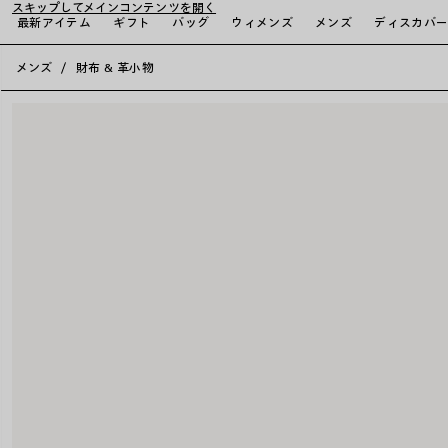
スキップしてメインコンテンツを開く
最新アイテム
ギフト
バッグ
ウィメンズ
メンズ
ディスカバ
close the banner
メンズ
財布 & 革小物