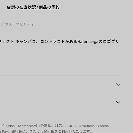
ー
イ
ト
ズ
店舗の在庫状況 / 商品の予約
に
を
追
選
加
択
し
ージ
サステナビリティ
て
く
だ
さ
ングエフェクト キャンバス、コントラストがあるBalenciagaのロゴプリ
い
6
リウレタン
sa、Mastercard〈分割払い対応〉、JCB、American Express、
pple Pay、銀行振込、または代金引換をご利用いただけます。