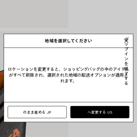
ポ
地域を選択してください
ッ
プ
イ
ン
を
終
ロケーションを変更すると、ショッピングバッグの中のアイテム
了
がすべて削除され、選択された地域の配送オプションが適用さ
す
れます。
る
のまま進める JP
へ変更する US