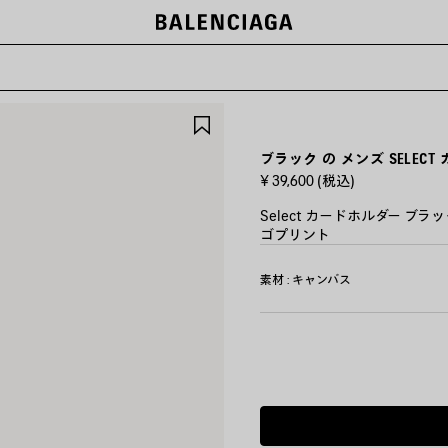
ー
ア
イ
テ
ブラック の メンズ SELEC
ム
¥ 39,600
(税込)
を
保
Select カードホルダー ブラ
存
ゴプリント
す
る
カ
素材 : キャンバス
ラ
ー
:
ブ
ラ
ッ
ク
ブ
ラ