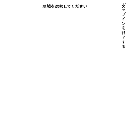
スキップしてメインコンテンツを開く
ポ
地域を選択してください
保
ッ
検
プ
存
索
close the banner
イ
さ
ン
れ
を
た
終
ア
了
す
イ
る
テ
ム
前
次