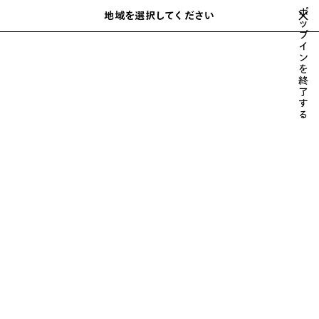
スキップしてメインコンテンツを開く
ポ
地域を選択してください
保
ッ
検
プ
存
索
close the banner
イ
ウィメンズ
アクセサリー
ジュエリー
さ
ン
れ
を
た
終
ア
了
す
イ
る
テ
ム
前
次