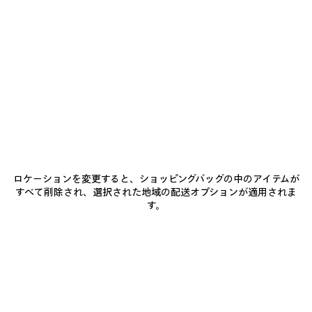
追
選
シ
加
択
ャ
商品詳細
送料・返品無料
パッケージ
サステナビリティ
し
て
イ
く
ニ
だ
ー
• ザマックとブラス
さ
い
ゴ
• ネックレス
ー
• Nano BB ロゴ
ル
• 独自のクロージャーシステム
もっと見る
ド
• イタリア製
Product ID:
856570TZZBG0027
• このアイテムはニッケルフリー、鉛フリー、低アレルギーです
サイズ
素材：ザマック&ブラス
ロケーションを変更すると、ショッピングバッグの中のアイテムが
すべて削除され、選択された地域の配送オプションが適用されま
す。
お手入れ方法
お支払いは、クレジットカード（Visa、Mastercard〈分割払い対応〉、JCB、
American Express、Diners）、Apple Pay、銀行振込、または代金引換をご利
用いただけます。