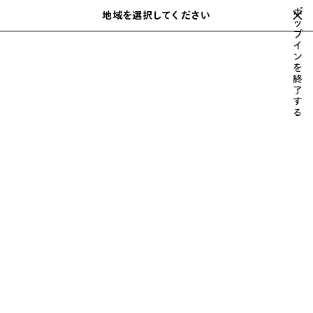
スキップしてメインコンテンツを開く
ポ
close the banner
地域を選択してください
保
ッ
検
プ
存
索
イ
さ
ホーム
2017年冬
LOOK 46/47
ン
れ
を
た
終
ア
了
す
イ
LOOK 46
る
テ
47中の46を見る
ム
すべて表示