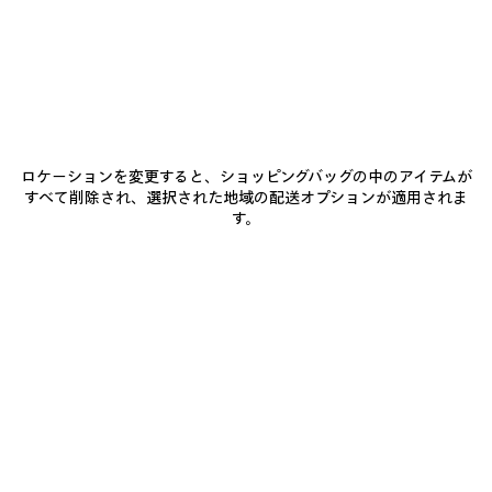
BALENCIAGAにご参加ください
Eメール
*
*
必須
ロケーションを変更すると、ショッピングバッグの中のアイテムが
サブスクライブ
すべて削除され、選択された地域の配送オプションが適用されま
す。
お客様は、上記に登録することにより、Balenciagaとの連絡を継続すること
に同意したことになります。お客様は当社の個人情報保護方針に同意し、当
社がお客様の個人情報を使用して、当社の最新コレクション、取り組み、イ
ベント、商品およびサービスに関する最新情報をお客様に合わせて提供する
ことに同意するものとします。 当社のプライバシー慣行、および、お客様の
権利の詳細については、当社の
個人情報保護方針
を参照してください。