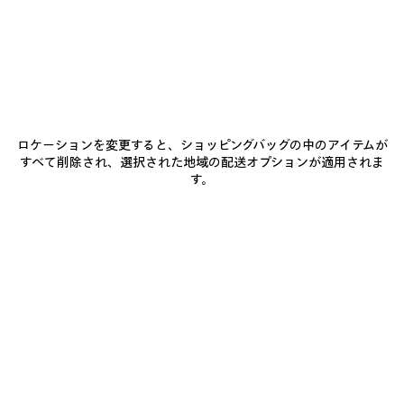
BALENCIAGAにご参加ください
Eメール
*
*
必須
ロケーションを変更すると、ショッピングバッグの中のアイテムが
サブスクライブ
すべて削除され、選択された地域の配送オプションが適用されま
す。
お客様は、上記に登録することにより、Balenciagaとの連絡を継続すること
に同意したことになります。お客様は当社の個人情報保護方針に同意し、当
社がお客様の個人情報を使用して、当社の最新コレクション、取り組み、イ
ベント、商品およびサービスに関する最新情報をお客様に合わせて提供する
ことに同意するものとします。 当社のプライバシー慣行、および、お客様の
権利の詳細については、当社の
個人情報保護方針
を参照してください。