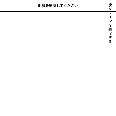
スキップしてメインコンテンツを開く
ポ
close the banner
地域を選択してください
保
ッ
検
プ
存
索
イ
さ
ホーム
2026年秋
LOOK 13/96
ン
れ
を
た
終
ア
了
す
イ
LOOK 13
る
テ
96中の13を見る
ム
すべて表示