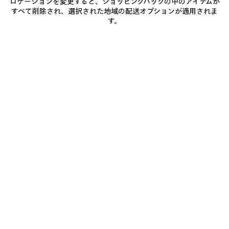
ロケーションを変更すると、ショッピングバッグの中のアイテムが
提出資料
すべて削除され、選択された地域の配送オプションが適用されま
す。
当社はお客様からのご連絡をお待ちしております。お客様は、本
ウェブサイトまたはその他を通じて、当社にアップロードまたは
送付される提案、創造的アイデア、コンセプト、写真、テキスト
またはその他のコンテンツおよび資料（個人情報を除きます）
（以下総称して「
本
提出資料
」といいます）は、秘密情報または
専有情報にはあたらないものとみなされることを確認・同意し
ます。お客様は、本提出資料に関する全ての所有権を有します
が、本提出資料をアップロードすることにより、お客様は、当社
に対し、広告、販促もしくは製品開発またはその他の商業目的を
含む、何らかの目的のために、かつ本提出資料の保護期間中に、
現在知られているまたは将来生じる手段および媒体にて、本提出
資料またはその一部を利用し、操作し、保管し、複写し、複製
し、修正し、公表し、配布し、かつ第三者に提供するための、全
世界を対象地域とする取消不能・無償・非独占のライセンスを付
与します。
お客様は、コンテンツまたは本提出資料を本ウェブサイトにアッ
プロードしたり、本ウェブサイトの他の利用者に連絡したりする
ときは、上記第1条で定める「本ウェブサイトの利用」に従うも
のとします。
お客様は、本提出資料またはお客様が作成する掲載資料の内容
または正確性に全面的に責任を負います。