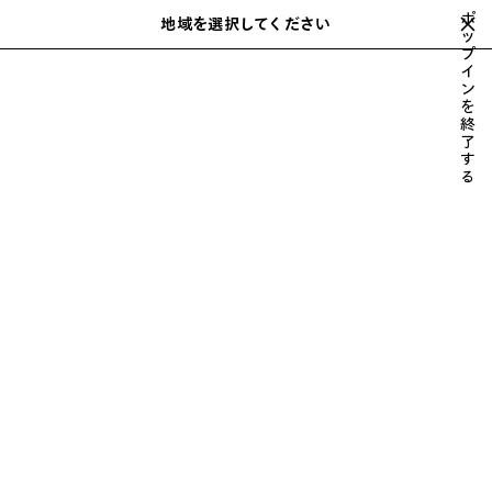
スキップしてメインコンテンツを開く
ポ
地域を選択してください
保
ッ
検
プ
存
索
イ
さ
ン
れ
を
た
LEGAL
終
ア
了
す
イ
る
テ
ム
当ウェブサイトの一般利用規約
ウェブサイトの利用
規約
2021年09月
https://www.balenciaga.com/jp（以下「
本
ウェブサイト
」といいま
す）へようこそ。