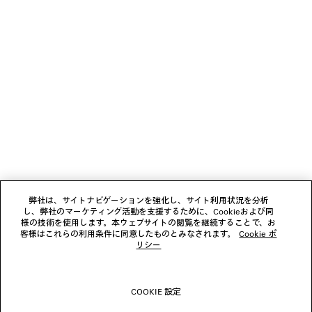
電話：0120 99 21 36
メール：
clientservice.jp@balenciaga.com
また、本ウェブサイトの「クライアントサービス」ページにおいて
ウェブ・メッセージでのお問い合わせも可能です。当社はＥメールに
てご返信いたします。
ニュースレター
クライアントサービス
会社
弊社は、サイトナビゲーションを強化し、サイト利用状況を分析
し、弊社のマーケティング活動を支援するために、Cookieおよび同
様の技術を使用します。本ウェブサイトの閲覧を継続することで、お
フォローする
客様はこれらの利用条件に同意したものとみなされます。
Cookie ポ
リシー
ブティック
COOKIE 設定
お問い合わせ