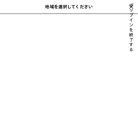
スキップしてメインコンテンツを開く
ポ
地域を選択してください
保
ッ
検
プ
存
索
close the banner
イ
ウィメンズ
財布 & 革小物
LE CITY
さ
ン
れ
を
た
終
ア
了
す
イ
る
テ
ム
前
次