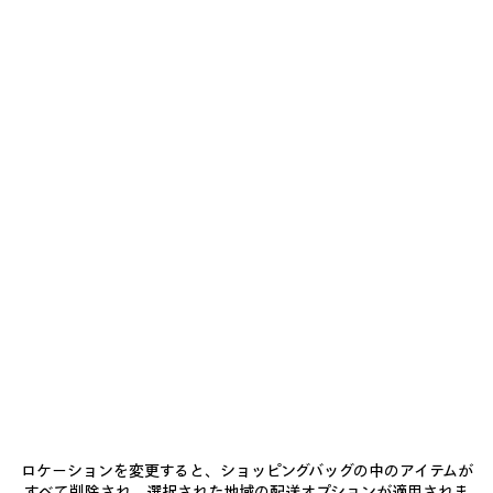
ブルー グレー の ウィメンズ LE CITY 二つ折り財布
¥ 101,200
(税込)
Le City 二つ折り財布 ブルーグレー アリーナラムスキン チャーム
付き
カ
素材 : アリーナ
ラ
ー
:
ブ
ル
お届け予定日: 2026/08/09 - 2026/08/14
ー
グ
レ
カートに追加
カ
サ
ー
ー
イ
ト
ズ
店舗の在庫状況 / 商品の予約
ブ
に
を
ロケーションを変更すると、ショッピングバッグの中のアイテムが
追
選
ル
すべて削除され、選択された地域の配送オプションが適用されま