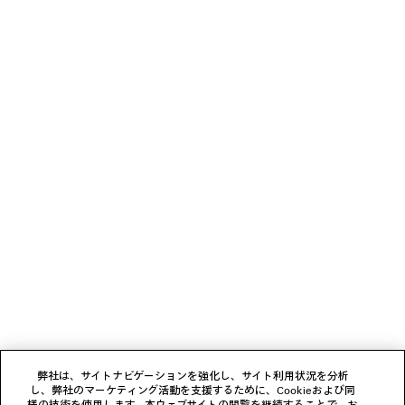
お手入れ方法
素材：ラムスキン
お支払いは、クレジットカード（Visa、Mastercard〈分割払い対応〉、JCB、
American Express、Diners）、Apple Pay、銀行振込、または代金引換をご利
用いただけます。
ニュースレター
クライアントサービス
会社
フォローする
弊社は、サイトナビゲーションを強化し、サイト利用状況を分析
し、弊社のマーケティング活動を支援するために、Cookieおよび同
ブティック
様の技術を使用します。本ウェブサイトの閲覧を継続することで、お