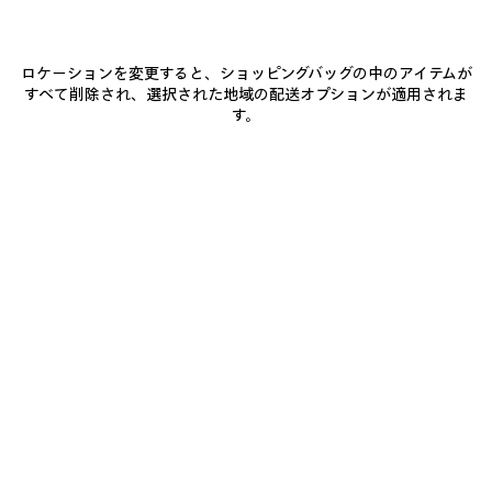
お届け予定日: 2026/08/11 - 2026/08/16
ロケーションを変更すると、ショッピングバッグの中のアイテムが
すべて削除され、選択された地域の配送オプションが適用されま
カートに追加
カ
サ
す。
ー
イ
ト
ズ
店舗の在庫状況 / 商品の予約
に
を
追
選
加
択
商品詳細
送料・返品無料
パッケージ
サステナビリティ
し
て
く
だ
• アリーナラムスキン
さ
い
• ミニ財布
• バックにトーン・オン・トーンのBalenciagaのデボス加工ロゴ
• ブラスハードウェア
もっと見る
• フロントにジップポケット
Product ID:
8106692ABFY9104
• スナップボタン留めコインパース x1
• スナップボタン留めビルポケット x1
• カードスロット x3
サイズ
• イタリア製