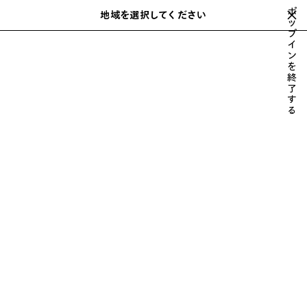
スキップしてメインコンテンツを開く
ポ
地域を選択してください
保
ッ
検
プ
存
索
close the banner
イ
ウィメンズ
財布 & 革小物
財布
さ
ン
れ
を
た
終
ア
了
す
イ
る
テ
ム
前
次