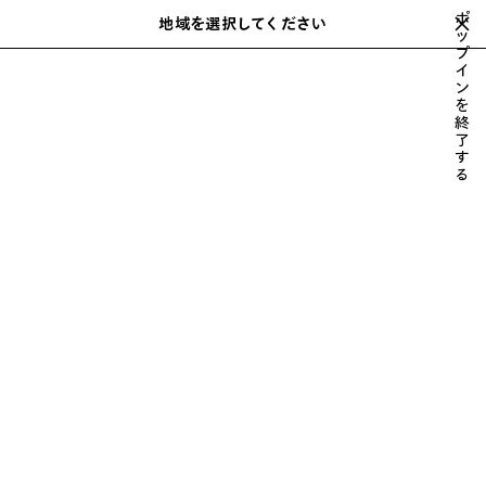
スキップしてメインコンテンツを開く
ポ
地域を選択してください
保
ッ
検
プ
存
索
close the banner
イ
メンズ
バッグ
LE CITY
さ
ン
れ
を
た
終
ア
了
す
イ
る
テ
ム
前
次