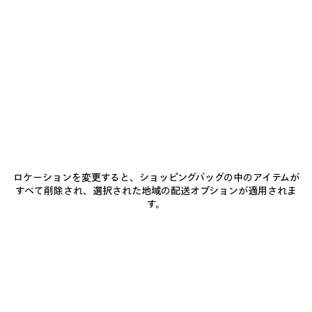
追
選
ク
加
択
商品詳細
送料・返品無料
パッケージ
サステナビリティ
し
て
く
だ
• アリーナラムスキン
さ
い
• マルチポケット クロスボディバッグ
• 調節可能なショルダーパッド付きショルダーストラップ
• クロスボディ、ショルダーキャリー
もっと見る
• ブラスハードウェア
Product ID:
8767502ABEK1000
• 結び目のあるレザープル付きジップクロージャー
• 結び目のあるレザープル付きフロントジップポケット x2
• 両サイドにジップポケット、結び目のあるレザープル付き
サイズ
• 内側にジップポケット x1
ロケーションを変更すると、ショッピングバッグの中のアイテムが
• 裏地：コットンキャンバス
すべて削除され、選択された地域の配送オプションが適用されま
• イタリア製
す。
お手入れ方法
素材：ラムスキン
お支払いは、クレジットカード（Visa、Mastercard〈分割払い対応〉、JCB、
American Express、Diners）、Apple Pay、銀行振込、または代金引換をご利
用いただけます。