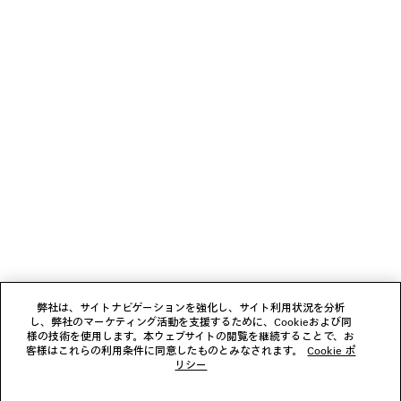
カーブドジーンズ
COMFY ロー
¥ 190,300
¥ 170,50
(税込)
(税込)
ニュースレター
クライアントサービス
会社
フォローする
弊社は、サイトナビゲーションを強化し、サイト利用状況を分析
し、弊社のマーケティング活動を支援するために、Cookieおよび同
ブティック
様の技術を使用します。本ウェブサイトの閲覧を継続することで、お
客様はこれらの利用条件に同意したものとみなされます。
Cookie ポ
リシー
お問い合わせ