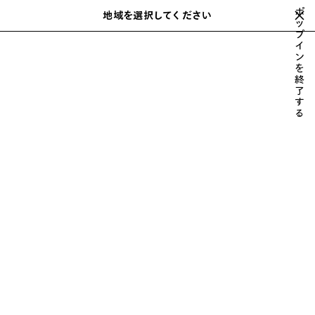
スキップしてメインコンテンツを開く
ポ
地域を選択してください
保
ッ
検
プ
存
索
close the banner
イ
ウィメンズ
バッグ
LE CITY
さ
ン
れ
を
た
終
ア
了
す
イ
る
テ
ム
前
次