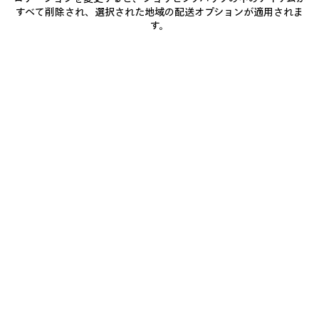
カ
に
を
すべて削除され、選択された地域の配送オプションが適用されま
ラ
追
選
ー
す。
加
択
商品詳細
送料・返品無料
パッケージ
サステナビリティ
し
て
ホ
く
ワ
だ
イ
• Cute stickersのアートワークプリント入りアリーナラムスキン
さ
い
ト/
• ポーチ
マ
• ショルダーストラップ x1
ル
• 調節、取り外し可能なストラップ
もっと見る
チ
• クロスボディ、ショルダーキャリー
Product ID:
8639602ACE59173
カ
• ブラスハードウェア
ラ
• 結び目のあるレザープル付きジップクロージャー
ー
• 結び目のあるレザープル付きフロントジップポケット
サイズ
• 内側にカードスロット x6
• 裏地：コットンキャンバス
• イタリア製
お手入れ方法
素材：ラムスキン
お支払いは、クレジットカード（Visa、Mastercard〈分割払い対応〉、JCB、
American Express、Diners）、Apple Pay、銀行振込、または代金引換をご利
用いただけます。