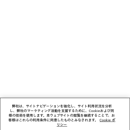
ハイウエスト スリム ジーンズ
RADAR スリッポ
ファッションショー
ウィメン
2カラー
¥ 180,400
¥ 118,800
(税込)
(税込)
ニュースレター
クライアントサービス
会社
フォローする
弊社は、サイトナビゲーションを強化し、サイト利用状況を分析
し、弊社のマーケティング活動を支援するために、Cookieおよび同
ブティック
様の技術を使用します。本ウェブサイトの閲覧を継続することで、お
客様はこれらの利用条件に同意したものとみなされます。
Cookie ポ
リシー