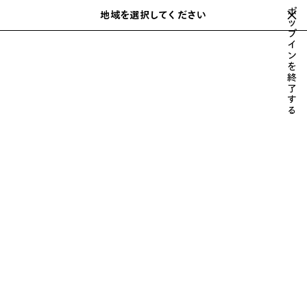
スキップしてメインコンテンツを開く
ポ
地域を選択してください
保
ッ
検
プ
存
索
close the banner
イ
ウィメンズ
ウェア
コート＆ジャケット
さ
ン
れ
を
た
終
ア
了
す
イ
る
テ
ム
前
次