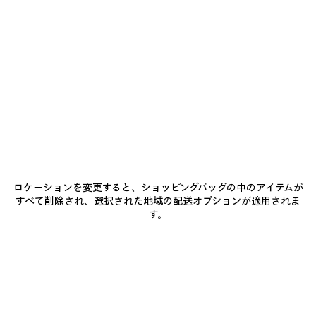
に
を
ト
追
選
ヴ
加
択
ィ
商品詳細
送料・返品無料
パッケージ
サステナビリティ
し
ン
て
テ
く
ー
だ
ジ
• コットンデニム
さ
ブ
い
• Kickデザイン：アシンメトリーのジャケット、動きやすい長めの
ル
フロント
ー
• フラットカラー
もっと見る
• フロントに6ボタンクロージャー
ダ
Product ID:
872149TUW584129
• チェストポケット x2
ー
• スラッシュポケット x2
テ
• ボタン付き袖口
ィ
サイズ & フィット
ロケーションを変更すると、ショッピングバッグの中のアイテムが
• ウエストに調節可能なボタンプラケット
ー
すべて削除され、選択された地域の配送オプションが適用されま
• Balenciagaのロゴを刻印したフレックスボタン
エ
す。
• バックにグレーのBalenciagaのロゴのレザーパッチ
フ
お手入れ方法
• イタリア製
ェ
ク
ト
主な素材：コットン 100%
ヴ
お支払いは、クレジットカード（Visa、Mastercard〈分割払い対応〉、JCB、
ポケット裏地：ポリエステル 65%、コットン 35%
ィ
American Express、Diners）、Apple Pay、銀行振込、または代金引換をご利
レザーのディテール：カウレザー
ン
用いただけます。
- 動物由来の非繊維部分を含む
テ