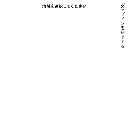
スキップしてメインコンテンツを開く
ポ
地域を選択してください
保
ッ
検
プ
存
索
close the banner
イ
ウィメンズ
ウェア
さ
ン
れ
を
た
終
ア
了
す
イ
る
テ
ム
前
次