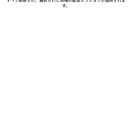
すべて削除され、選択された地域の配送オプションが適用されま
加
択
す。
商品詳細
送料・返品無料
パッケージ
サステナビリティ
し
て
く
だ
• ドライジャージー
さ
い
• クルーネック
• 半袖
• フロントにDreamのアートワークプリント
もっと見る
• サイドにBalenciagaのロゴプリント
Product ID:
A00497TUVO91000
• ポルトガル製
サイズ & フィット
主な素材：コットン 100%
トリム：コットン 99%、エラステイン 1%
お手入れ方法
お支払いは、クレジットカード（Visa、Mastercard〈分割払い対応〉、JCB、
American Express、Diners）、Apple Pay、銀行振込、または代金引換をご利
用いただけます。