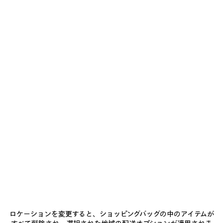
ブラック の ウィメンズ DREAM ミディアムフィット Tシャツ
¥ 135,300
(税込)
Dream ミディアムフィット Tシャツ ブラック ドライジャージー
サイズ： (フランス/ヨーロッパ)
サイズガイド
カ
ラ
ー
サイズを選ぶ
:
ブ
ラ
ッ
お届け予定日: 2026/08/11 - 2026/08/16
ク
ブ
カートに追加
カ
サ
ラ
ー
イ
ッ
ト
ズ
店舗の在庫状況 / 商品の予約
に
を
ク
ロケーションを変更すると、ショッピングバッグの中のアイテムが
追
選