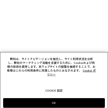
ニュースレター
クライアントサービス
会社
フォローする
弊社は、サイトナビゲーションを強化し、サイト利用状況を分析
し、弊社のマーケティング活動を支援するために、Cookieおよび同
ブティック
様の技術を使用します。本ウェブサイトの閲覧を継続することで、お
客様はこれらの利用条件に同意したものとみなされます。
Cookie ポ
リシー
お問い合わせ
COOKIE 設定
© 2026 Balenciaga
OK
のまま進める JP
へ変更する US