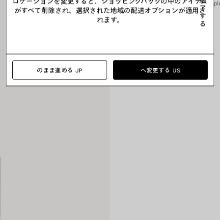
終
ロケーションを変更すると、ショッピングバッグの中のアイテム
Diners）、A
了
がすべて削除され、選択された地域の配送オプションが適用さ
す
れます。
る
のまま進める JP
へ変更する US