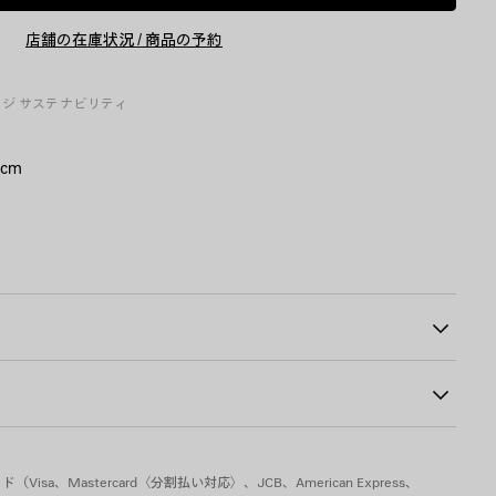
ー
イ
ト
ズ
店舗の在庫状況 / 商品の予約
に
を
追
選
加
択
し
ージ
サステナビリティ
て
く
だ
さ
 cm
い
たBalenciaga Paris ロゴ
00
sa、Mastercard〈分割払い対応〉、JCB、American Express、