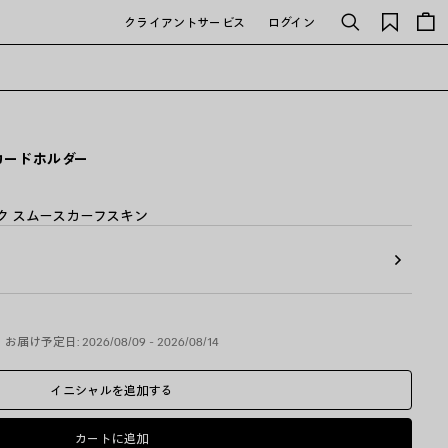
保
クライアントサービス
ログイン
検
存
索
さ
れ
た
ア
イ
テ
T カードホルダー
ム
ラック スムースカーフスキン
お届け予定日: 2026/08/09 - 2026/08/14
イニシャルを追加する
カートに追加
カ
サ