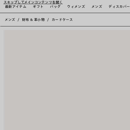
スキップしてメインコンテンツを開く
最新アイテム
ギフト
バッグ
ウィメンズ
メンズ
ディスカバ
close the banner
メンズ
財布 & 革小物
カードケース