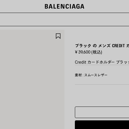
ー
ア
イ
テ
ブラック の メンズ CREDI
ム
¥ 39,600
(税込)
を
保
Credit カードホルダー ブ
存
す
カ
素材 : スムースレザー
ラ
る
ー
:
ブ
ラ
ッ
ク
ブ
ラ
ッ