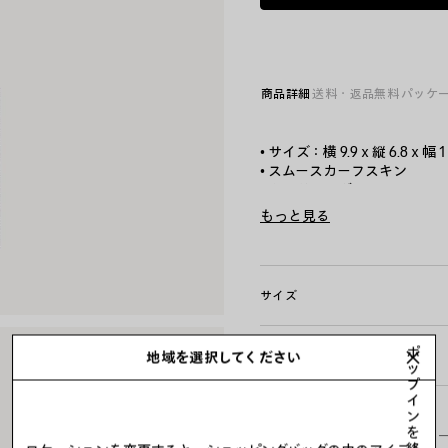
ク
商品詳細
送料・返品無料
パッケ
• サイズ：横 9.9 x 縦 6.8 x 幅 1
• スムースカーフスキン
• カードホルダー
• フロントに銀箔でデボス加工を施し
もっと見る
• カードスロット x4
Product ID:
8066372ABGM10
• ビルポケット x1
• イタリア製
サイズ
素材：カーフスキン
ポ
お手入れ方法
地域を選択してください
ッ
プ
イ
ン
を
お支払いは、クレジットカード（Vi