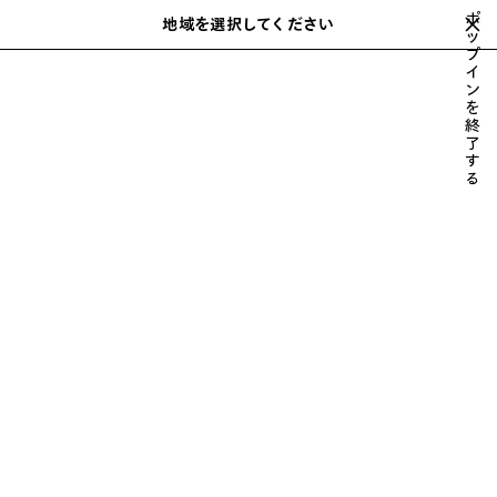
スキップしてメインコンテンツを開く
ポ
地域を選択してください
保
ッ
検
プ
存
索
close the banner
イ
ウィメンズ
アクセサリー
アイウェア
さ
ン
れ
を
た
終
ア
了
す
イ
る
テ
ム
前
次