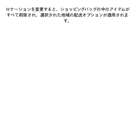
ン
ハ
ロケーションを変更すると、ショッピングバッグの中のアイテムが
バ
すべて削除され、選択された地域の配送オプションが適用されま
お
ナ
す。
届
お問い合わせ
け
予
定
店舗の在庫状況 / 商品の予約
日:
2026/08/09
-
商品詳細
送料・返品無料
パッケージ
サステナビリティ
2026/08/14
• テンプル長さ：14 cm
• ブリッジ幅：1.9 cm
• Eastman Acetate Renew（バイオベース 40%、リサイクル
27%）
もっと見る
• スクエアシェイプ
Product ID:
837743T00391000
• アジャストフィット
• シャイニーゴールドのBB ロゴでカバーしたヒンジ
• レンズの素材：バイオナイロン
お手入れ方法
• レンズのカテゴリー：3
• UVA / UVB 100% カット
• レンズ度数合わせ可
• 日本製