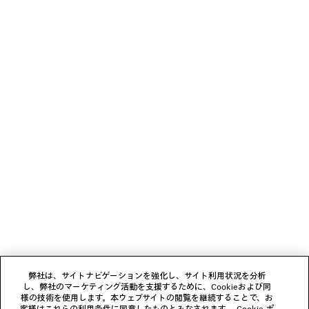
The 3D Pump, an innovation in durability, represents a
wearable product that is full y 3D printed. The Flip Shoe is a
flat flip flop that is worn by folding one section forward and
attaching it between the toes.
Alien shaped anatomic sunglasses shield the face in
extreme proportions while the Fluffy Cat style is covered in
sustainable faux fur.
ニュースレター
クライアントサービス
会社
弊社は、サイトナビゲーションを強化し、サイト利用状況を分析
し、弊社のマーケティング活動を支援するために、Cookieおよび同
様の技術を使用します。本ウェブサイトの閲覧を継続することで、お
フォローする
客様はこれらの利用条件に同意したものとみなされます。
Cookie ポ