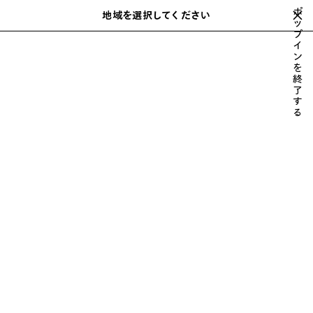
スキップしてメインコンテンツを開く
ポ
地域を選択してください
保
ッ
検
プ
存
索
close the banner
イ
さ
ン
れ
を
た
ウェア
シューズ
バッグ
財布 & 革小物
フレグランス
アクセサ
終
前
次
ア
了
へ
へ
す
イ
る
テ
ム
メンズ シューズ