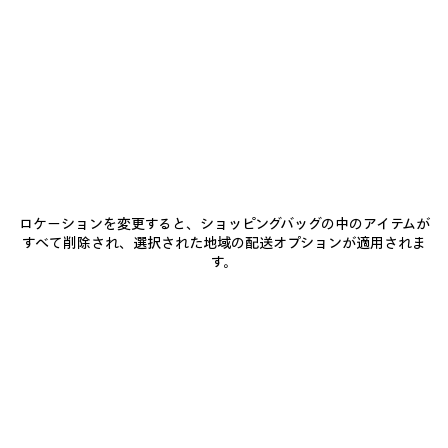
0
1
2
0
1
2
RUNNER GRADIENT スニーカー
RUNNER スニーカー
通知を受け取る
メンズ
¥ 171,600
(税込)
¥ 177,100
(税込)
ア
イ
ロケーションを変更すると、ショッピングバッグの中のアイテムが
テ
すべて削除され、選択された地域の配送オプションが適用されま
ム
す。
を
保
存
す
る
0
1
2
0
1
2