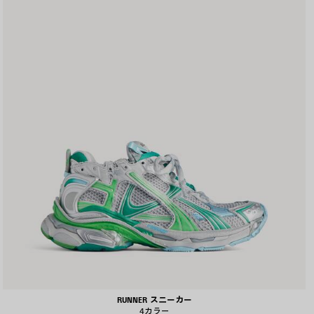
存
す
る
RUNNER スニーカー
4カラー