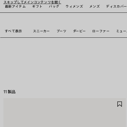
スキップしてメインコンテンツを開く
最新アイテム
ギフト
バッグ
ウィメンズ
メンズ
ディスカバ
close the banner
すべて表示
スニーカー
ブーツ
ダービー
ローファー
ミュー
11 製品