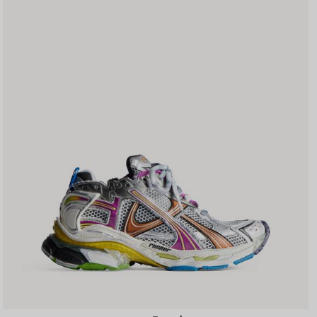
保
存
す
る