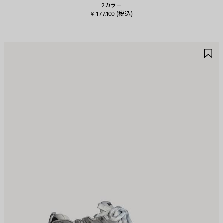
2カラー
¥ 177,100
(税込)
ア
ア
イ
イ
テ
テ
ム
ム
を
を
保
保
存
存
す
す
る
る