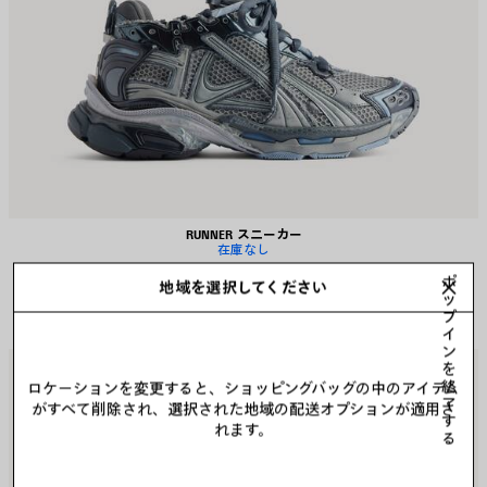
RUNNER スニーカー
在庫なし
4カラー
ポ
地域を選択してください
¥ 177,100
(税込)
ッ
プ
イ
ン
ア
ア
を
終
ロケーションを変更すると、ショッピングバッグの中のアイテム
イ
イ
了
がすべて削除され、選択された地域の配送オプションが適用さ
テ
テ
す
れます。
ム
ム
る
を
を
保
保