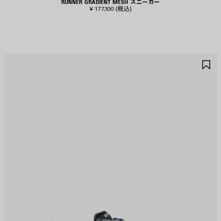
RUNNER GRADIENT MESH スニーカー
¥ 177,100
(税込)
ア
ア
イ
イ
テ
テ
ム
ム
を
を
保
保
存
存
す
す
る
る