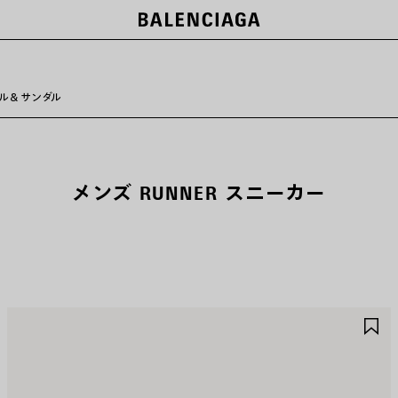
ー
ル＆サンダル
メンズ RUNNER スニーカー
ア
ア
イ
イ
テ
テ
ム
ム
を
を