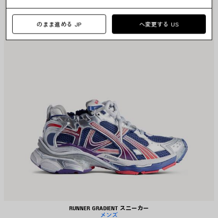
存
存
す
す
る
る
のまま進める JP
へ変更する US
RUNNER GRADIENT スニーカー
メンズ