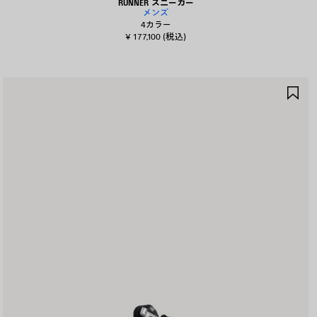
RUNNER スニーカー
メンズ
4カラー
¥ 177,100
(税込)
ア
イ
テ
ム
を
保
存
す
る