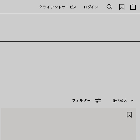
保
クライアントサービス
ログイン
検
存
索
さ
れ
た
ア
イ
テ
ム
フィルター
並べ替え
ア
イ
テ
ム
を