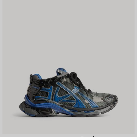
保
保
存
存
す
す
る
る