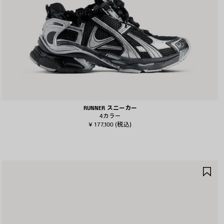
RUNNER スニーカー
4カラー
¥ 177,100
(税込)
ア
イ
テ
ム
を
保