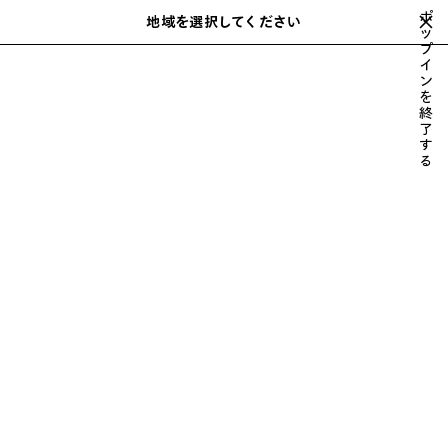
スキップしてメインコンテンツを開く
ポ
地域を選択してください
保
ッ
検
プ
存
索
close the banner
イ
メンズ
ウェア
デニム
さ
ン
れ
を
た
終
ア
了
す
イ
る
テ
ム
前
次