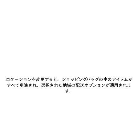
追
選
ト
加
択
ブ
商品詳細
送料・返品無料
パッケージ
サステナビリティ
し
ル
て
ー
く
だ
• 日本製コットンデニム
さ
い
• ミッドライズウエスト ショートパンツ
• ユーズド加工ディテール
• カバードジップフライ
もっと見る
• 一体型Dリング付きベルト、Unityのアートワーク
Product ID:
871361TDW144200
• ベルトループ x5
• 5ポケットデザイン
• Balenciagaのロゴを刻印したフレックスボタン
サイズ & フィット
• 日本製
ロケーションを変更すると、ショッピングバッグの中のアイテムが
すべて削除され、選択された地域の配送オプションが適用されま
す。
お手入れ方法
主な素材：コットン 100%
ベルト：ポリエステル 100%
お支払いは、クレジットカード（Visa、Mastercard〈分割払い対応〉、JCB、
American Express、Diners）、Apple Pay、銀行振込、または代金引換をご利
用いただけます。