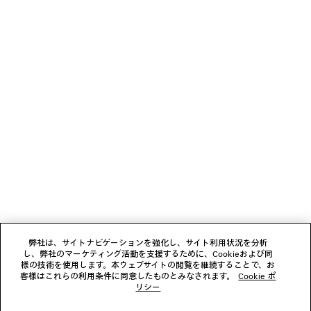
SALON DE COUTURE Tシャツ ミディアムフィ
COMBAT STRIK
ット
2カラー
¥ 136,400
¥ 172,700
(税込)
(税込)
ニュースレター
クライアントサービス
会社
フォローする
弊社は、サイトナビゲーションを強化し、サイト利用状況を分析
し、弊社のマーケティング活動を支援するために、Cookieおよび同
ブティック
様の技術を使用します。本ウェブサイトの閲覧を継続することで、お
客様はこれらの利用条件に同意したものとみなされます。
Cookie ポ
リシー
お問い合わせ