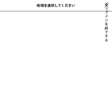
スキップしてメインコンテンツを開く
ポ
地域を選択してください
保
ッ
検
プ
存
索
close the banner
イ
メンズ
ウェア
コート & ジャケット
さ
ン
れ
を
た
終
ア
了
す
イ
る
テ
ム
前
次