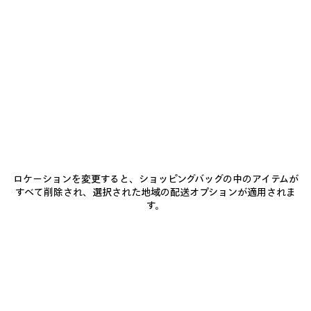
ウ
追
選
加
択
イ
商品詳細
送料・返品無料
パッケージ
サステナビリティ
し
ン
て
デ
く
ィ
だ
• コットンデニム
さ
ゴ
い
• フード付き
• ドロップショルダー
• 長めのバック
もっと見る
• ジップクロージャー
Product ID:
A001UPTUW774007
• フロントにスラッシュポケット x2
• 胸元にBalenciagaのロゴ刺繍
• 内側にグレーのBalenciagaのロゴのレザーパッチ
サイズ & フィット
• イタリア製
ロケーションを変更すると、ショッピングバッグの中のアイテムが
すべて削除され、選択された地域の配送オプションが適用されま
す。
お手入れ方法
主な素材：コットン 100%
ポケット裏地：ポリエステル 65%、コットン 35%
刺繍：ポリエステル 100%
レザーのディテール：カウスキン
お支払いは、クレジットカード（Visa、Mastercard〈分割払い対応〉、JCB、
American Express、Diners）、Apple Pay、銀行振込、または代金引換をご利
用いただけます。