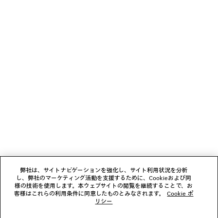
カーブドジーンズ
COMFY ロー
¥ 190,300
¥ 170,50
(税込)
(税込)
ニュースレター
クライアントサービス
会社
フォローする
弊社は、サイトナビゲーションを強化し、サイト利用状況を分析
し、弊社のマーケティング活動を支援するために、Cookieおよび同
ブティック
様の技術を使用します。本ウェブサイトの閲覧を継続することで、お
客様はこれらの利用条件に同意したものとみなされます。
Cookie ポ
リシー
お問い合わせ