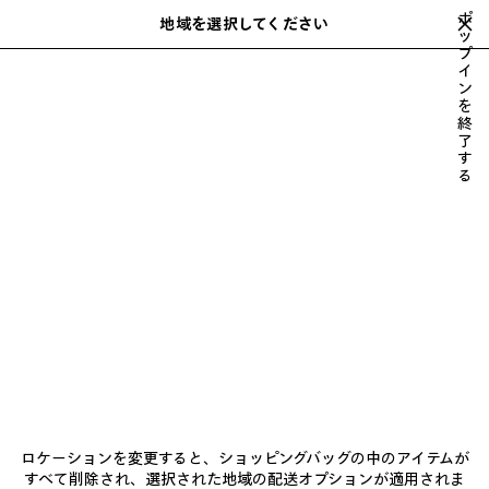
スキップしてメインコンテンツを開く
ポ
地域を選択してください
保
ッ
プ
存
入力中におすすめや提案のリストを表示できます
close the banner
イ
さ
検
ン
れ
索
を
た
100%
TO BE CONFIRMED
EXTRA
TWENTY FOUR SEVEN
終
前
ア
了
へ
す
イ
る
テ
ム
TWENTY FOUR SEVEN
ニュースレター
クライアントサービス
ロケーションを変更すると、ショッピングバッグの中のアイテムが
会社
すべて削除され、選択された地域の配送オプションが適用されま