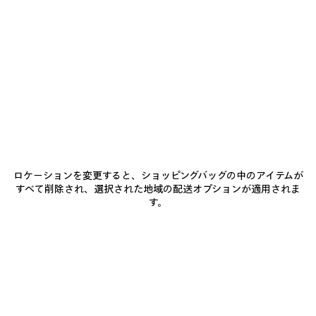
加
択
商品詳細
送料・返品無料
パッケージ
サステナビリティ
し
て
く
だ
• ライトニットコットン
さ
い
• クルーネック
• ノースリーブ
• 胸元にゴールドのBalenciagaのロゴ刺繍
もっと見る
• イタリア製
Product ID:
A000JDT34659000
主な素材：コットン 81%、ポリアミド 19%
サイズ & フィット
刺繍：ポリエステル 100%
ロケーションを変更すると、ショッピングバッグの中のアイテムが
すべて削除され、選択された地域の配送オプションが適用されま
お手入れ方法
す。
お支払いは、クレジットカード（Visa、Mastercard〈分割払い対応〉、JCB、
American Express、Diners）、Apple Pay、銀行振込、または代金引換をご利
用いただけます。