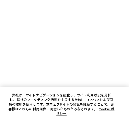
DUCHESSE サンダル
LE 7 ショルダーバッ
2カラー
4カラー
¥ 234,300
¥ 478,50
(税込)
(税込)
ニュースレター
クライアントサービス
会社
フォローする
弊社は、サイトナビゲーションを強化し、サイト利用状況を分析
し、弊社のマーケティング活動を支援するために、Cookieおよび同
ブティック
様の技術を使用します。本ウェブサイトの閲覧を継続することで、お
客様はこれらの利用条件に同意したものとみなされます。
Cookie ポ
リシー
お問い合わせ