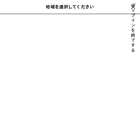
スキップしてメインコンテンツを開く
ポ
地域を選択してください
保
ッ
検
プ
存
索
close the banner
イ
ウィメンズ
ウェア
トップス & シャツ
さ
ン
れ
を
た
終
ア
了
す
イ
る
テ
ム
前
次