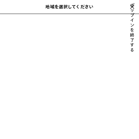
スキップしてメインコンテンツを開く
ポ
地域を選択してください
保
ッ
検
プ
存
索
close the banner
イ
メンズ
ウェア
パンツ
さ
ン
れ
を
た
終
ア
了
す
イ
る
テ
ム
前
次