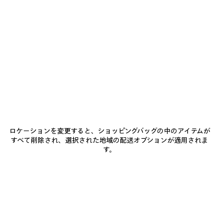
店舗の在庫状況 / 商品の予約
に
を
ク
追
選
加
択
商品詳細
送料・返品無料
パッケージ
サステナビリティ
し
て
く
だ
• ウールギャバジン
さ
い
• カバードジップフライ、スナップボタン付き
• ベルトループ x6
• フロントにスラッシュポケット x2
もっと見る
• バックにボタン付きパイピングポケット x2
Product ID:
A001Z1TKT291000
• 足部分にシワ加工
• イタリア製
サイズ & フィット
ロケーションを変更すると、ショッピングバッグの中のアイテムが
すべて削除され、選択された地域の配送オプションが適用されま
主な素材：ウール 100%
す。
裏地：キュプラ 100%
お手入れ方法
ポケット裏地：コットン 100%
お支払いは、クレジットカード（Visa、Mastercard〈分割払い対応〉、JCB、
American Express、Diners）、Apple Pay、銀行振込、または代金引換をご利
用いただけます。