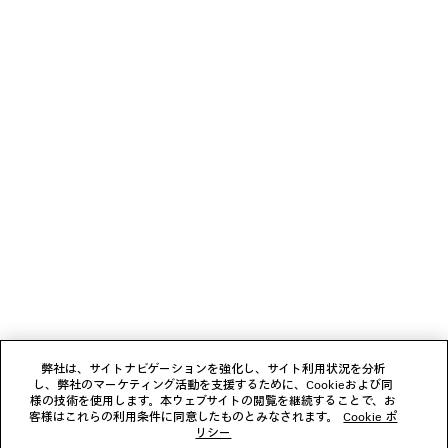
ロング ダブルフェイスコート
COMFY ロー
¥ 737,000
¥ 170,50
(税込)
(税込)
ニュースレター
クライアントサービス
会社
フォローする
弊社は、サイトナビゲーションを強化し、サイト利用状況を分析
し、弊社のマーケティング活動を支援するために、Cookieおよび同
ブティック
様の技術を使用します。本ウェブサイトの閲覧を継続することで、お
客様はこれらの利用条件に同意したものとみなされます。
Cookie ポ
リシー